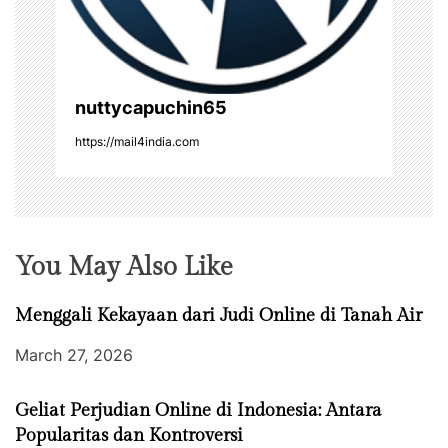
i
o
n
nuttycapuchin65
https://mail4india.com
You May Also Like
Menggali Kekayaan dari Judi Online di Tanah Air
March 27, 2026
Geliat Perjudian Online di Indonesia: Antara
Popularitas dan Kontroversi