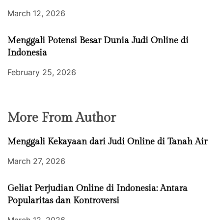
March 12, 2026
Menggali Potensi Besar Dunia Judi Online di
Indonesia
February 25, 2026
More From Author
Menggali Kekayaan dari Judi Online di Tanah Air
March 27, 2026
Geliat Perjudian Online di Indonesia: Antara
Popularitas dan Kontroversi