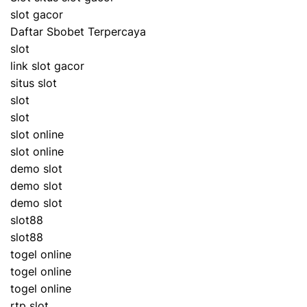
slot gacor
Daftar Sbobet Terpercaya
slot
link slot gacor
situs slot
slot
slot
slot online
slot online
demo slot
demo slot
demo slot
slot88
slot88
togel online
togel online
togel online
rtp slot