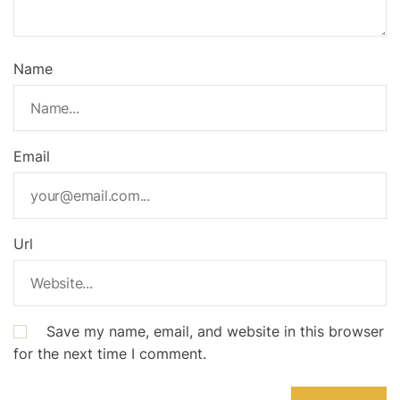
Name
Email
Url
Save my name, email, and website in this browser
for the next time I comment.