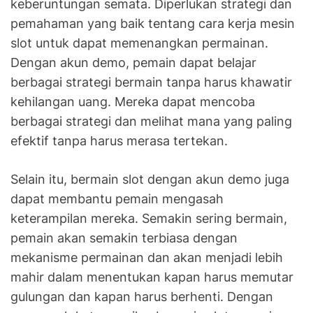
keberuntungan semata. Diperlukan strategi dan
pemahaman yang baik tentang cara kerja mesin
slot untuk dapat memenangkan permainan.
Dengan akun demo, pemain dapat belajar
berbagai strategi bermain tanpa harus khawatir
kehilangan uang. Mereka dapat mencoba
berbagai strategi dan melihat mana yang paling
efektif tanpa harus merasa tertekan.
Selain itu, bermain slot dengan akun demo juga
dapat membantu pemain mengasah
keterampilan mereka. Semakin sering bermain,
pemain akan semakin terbiasa dengan
mekanisme permainan dan akan menjadi lebih
mahir dalam menentukan kapan harus memutar
gulungan dan kapan harus berhenti. Dengan