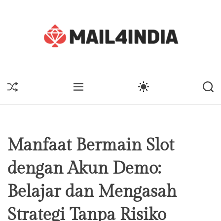
S
k
i
p
M
t
a
o
i
c
S
M
S
S
l
o
H
E
W
E
U
4
N
I
A
n
F
U
T
R
I
t
F
C
C
n
e
L
H
H
E
C
d
Manfaat Bermain Slot
n
O
i
t
L
dengan Akun Demo:
a
O
R
M
Belajar dan Mengasah
O
D
E
Strategi Tanpa Risiko