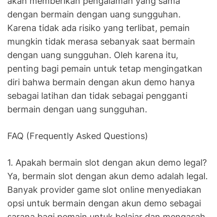
akan memberikan pengalaman yang sama
dengan bermain dengan uang sungguhan.
Karena tidak ada risiko yang terlibat, pemain
mungkin tidak merasa sebanyak saat bermain
dengan uang sungguhan. Oleh karena itu,
penting bagi pemain untuk tetap mengingatkan
diri bahwa bermain dengan akun demo hanya
sebagai latihan dan tidak sebagai pengganti
bermain dengan uang sungguhan.
FAQ (Frequently Asked Questions)
1. Apakah bermain slot dengan akun demo legal?
Ya, bermain slot dengan akun demo adalah legal.
Banyak provider game slot online menyediakan
opsi untuk bermain dengan akun demo sebagai
sarana bagi pemain untuk belajar dan mengasah